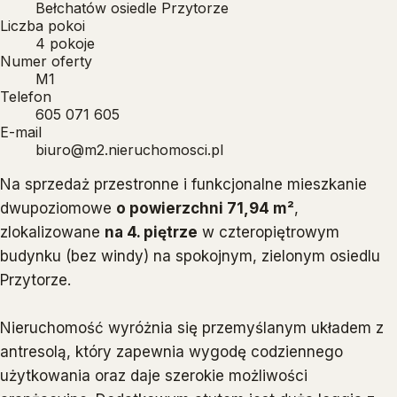
Bełchatów osiedle Przytorze
Liczba pokoi
4 pokoje
Numer oferty
M1
Telefon
605 071 605
E-mail
biuro@m2.nieruchomosci.pl
Na sprzedaż przestronne i funkcjonalne mieszkanie
dwupoziomowe
o powierzchni 71,94 m²
,
zlokalizowane
na 4. piętrze
w czteropiętrowym
budynku (bez windy) na spokojnym, zielonym osiedlu
Przytorze.
Nieruchomość wyróżnia się przemyślanym układem z
antresolą, który zapewnia wygodę codziennego
użytkowania oraz daje szerokie możliwości