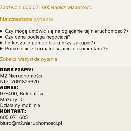
Zadzwoń:
605 071 605
Napisz wiadomość
Najczęstsze pytania
Czy mogę umówić się na oglądanie tej nieruchomości?
+
Czy cena podlega negocjacji?
+
Ile kosztuje pomoc biura przy zakupie?
+
Pomożecie z formalnościami i dokumentami?
+
Zobacz wszystkie pytania
DANE FIRMY:
M2 Nieruchomości
NIP: 7691829620
ADRES:
97-400, Bełchatów
Mazury 10
Działamy mobilnie
KONTAKT:
605 071 605
biuro@m2.nieruchomosci.pl