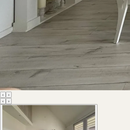
‹
›
‹
›