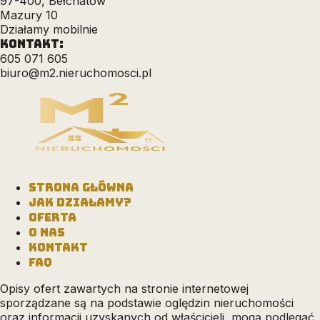
97-400, Bełchatów
Mazury 10
Działamy mobilnie
KONTAKT:
605 071 605
biuro@m2.nieruchomosci.pl
STRONA GŁÓWNA
JAK DZIAŁAMY?
OFERTA
O NAS
KONTAKT
FAQ
Opisy ofert zawartych na stronie internetowej
sporządzane są na podstawie oględzin nieruchomości
oraz informacji uzyskanych od właścicieli, mogą podlegać