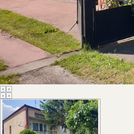
‹
›
‹
›