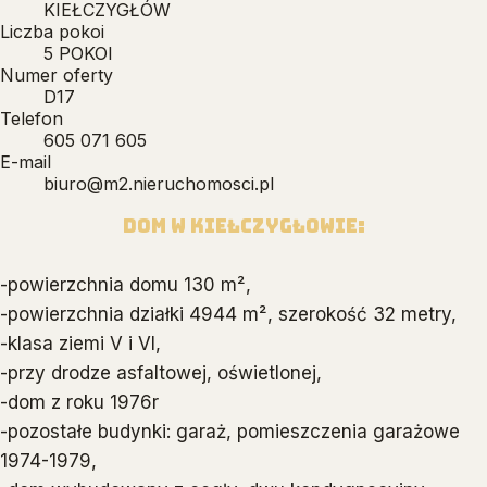
KIEŁCZYGŁÓW
Liczba pokoi
5 POKOI
Numer oferty
D17
Telefon
605 071 605
E-mail
biuro@m2.nieruchomosci.pl
Dom w Kiełczygłowie:
-powierzchnia domu 130 m²,
-powierzchnia działki 4944 m², szerokość 32 metry,
-klasa ziemi V i VI,
-przy drodze asfaltowej, oświetlonej,
-dom z roku 1976r
-pozostałe budynki: garaż, pomieszczenia garażowe
1974-1979,