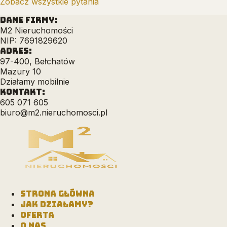
Zobacz wszystkie pytania
DANE FIRMY:
M2 Nieruchomości
NIP: 7691829620
ADRES:
97-400, Bełchatów
Mazury 10
Działamy mobilnie
KONTAKT:
605 071 605
biuro@m2.nieruchomosci.pl
STRONA GŁÓWNA
JAK DZIAŁAMY?
OFERTA
O NAS