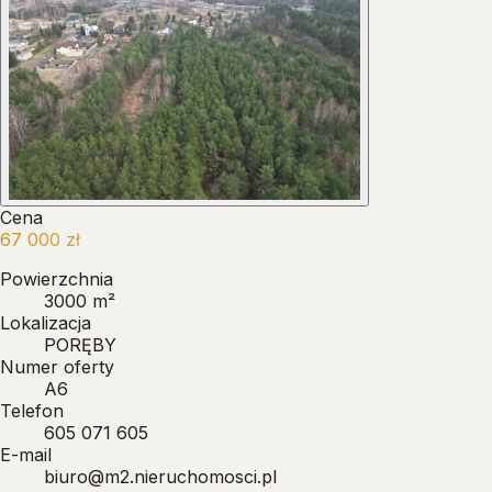
Cena
67 000 zł
Powierzchnia
3000 m²
Lokalizacja
PORĘBY
Numer oferty
A6
Telefon
605 071 605
E-mail
biuro@m2.nieruchomosci.pl