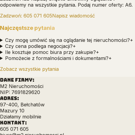
odpowiemy na wszystkie pytania.
Podaj numer oferty: A6.
Zadzwoń:
605 071 605
Napisz wiadomość
Najczęstsze pytania
Czy mogę umówić się na oglądanie tej nieruchomości?
+
Czy cena podlega negocjacji?
+
Ile kosztuje pomoc biura przy zakupie?
+
Pomożecie z formalnościami i dokumentami?
+
Zobacz wszystkie pytania
DANE FIRMY:
M2 Nieruchomości
NIP: 7691829620
ADRES:
97-400, Bełchatów
Mazury 10
Działamy mobilnie
KONTAKT:
605 071 605
biuro@m2.nieruchomosci.pl